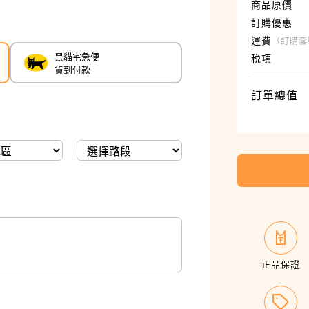
商品原價
訂購優惠
運費
（訂購套
黑貓宅急便
税項
貨到付款
訂單總值
𐃒
正品保證